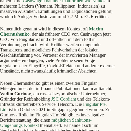
haben. Und
Cashwagon hat über Plattformen wie Mintos
in
mehreren Ländern (Vietnam, Philippinen, Indonesien) zu
massiven Ausfällen, Ermittlungen und Liquidationen geführt,
wodurch Anleger Verluste von rund 7,7 Mio. EUR erlitten.
Namentlich genannt wird in diesem Kontext oft
Maxim
Chernushenko
, der als früherer CEO von Cashwagon jetzt
CEO von Fingular ist und öffentlich mit dem Fall in
Verbindung gebracht wird. Kritiker werfen mangelnde
Transparenz und mögliches Fehlverhalten der lokalen
Geschäftsführung vor. Vertreter der involvierten Manager
argumentieren dagegen, viele Probleme seien Folge
regulatorischer Eingriffe, Covid‑Effekten und anderer externer
Umstände, nicht zwangsläufig krimineller Absichten.
Neben Chernushenko gibt es einen zweiten Fingular-
Miteigentümer, der in Loanch-Publikationen kaum auftaucht:
Vadim Gurinov
, ein russisch-zypriotischer Unternehmer,
Gründer der Reifenholding
JSC Cordiant
und des Telekom-
Infrastrukturbetreibers Service-Telecom. Die
Fingular Pte.
Ltd.
ist im Oktober 2021 in Singapur gegründet worden. Zu
Gurinovs Rolle im Fingular-Umfeld gibt es investigative
Berichterstattung, die einen
möglichen Sanktions-
Umgehungs-Kontext
thematisiert. Es handelt sich um
Verdachtsberichte, keine gerichtsfesten Feststellungen.