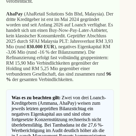
veröffentlicht.
AhaPay
(AhaRetail Solutions Sdn Bhd, Malaysia). Der
dritte Kreditgeber ist erst im Mai 2024 gegründet
worden und seit Anfang 2026 auf Loanch verfügbar. Es
handelt sich um einen Buy-Now-Pay-Later-Anbieter,
kein klassischer Konsumkredit. Geprüfter Abschluss
2025 durch SFAI Malaysia PLT: Jahresverlust RM 3,93
Mio (rund
830.000 EUR
), negatives Eigenkapital RM
-3,06 Mio (rund -16 % der Bilanzsumme). Die
Refinanzierung erfolgt fast vollständig gruppenintern:
RM 15,90 Mio Verbindlichkeiten gegenüber der
Holding und RM 5,25 Mio gegenüber einer
verbundenen Gesellschaft, das sind zusammen rund
96
%
der gesamten Verbindlichkeiten.
Was es zu beachten gilt:
Zwei von drei Loanch-
Kreditgebern (Ammana, AhaPay) weisen zum
jeweils letzten geprüften Bilanzstichtag ein
negatives Eigenkapital aus und sind ohne
fortgesetzte Konzernstützung rechnerisch nicht
überlebensfähig. Bei Tambadana ist die 27,6 %-
Wertberichtigung im Audit deutlich höher als die
in Loanch-Management-Reports kommunizierten