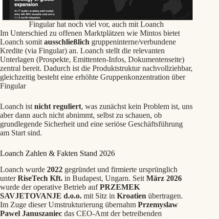
Fingular hat noch viel vor, auch mit Loanch
Im Unterschied zu offenen Marktplätzen wie Mintos bietet
Loanch somit
ausschließlich
gruppeninterne/verbundene
Kredite (via Fingular) an. Loanch stellt die relevanten
Unterlagen (Prospekte, Emittenten-Infos, Dokumentenseite)
zentral bereit. Dadurch ist die Produktstruktur nachvollziehbar,
gleichzeitig besteht eine erhöhte Gruppenkonzentration über
Fingular
Loanch ist
nicht reguliert
, was zunächst kein Problem ist, uns
aber dann auch nicht abnimmt, selbst zu schauen, ob
grundlegende Sicherheit und eine seriöse Geschäftsführung
am Start sind.
Loanch Zahlen & Fakten Stand 2026
Loanch wurde
2022
gegründet und firmierte ursprünglich
unter
RiseTech Kft.
in Budapest, Ungarn. Seit
März 2026
wurde der operative Betrieb auf
PRZEMEK
SAVJETOVANJE d.o.o.
mit Sitz in
Kroatien
übertragen.
Im Zuge dieser Umstrukturierung übernahm
Przemyslaw
Pawel Januszaniec
das CEO-Amt der betreibenden