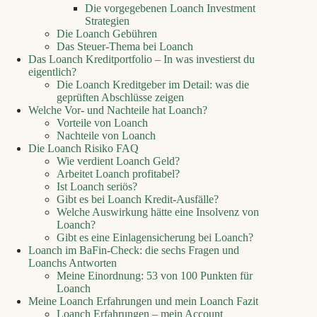
Die vorgegebenen Loanch Investment
Strategien
Die Loanch Gebühren
Das Steuer-Thema bei Loanch
Das Loanch Kreditportfolio – In was investierst du
eigentlich?
Die Loanch Kreditgeber im Detail: was die
geprüften Abschlüsse zeigen
Welche Vor- und Nachteile hat Loanch?
Vorteile von Loanch
Nachteile von Loanch
Die Loanch Risiko FAQ
Wie verdient Loanch Geld?
Arbeitet Loanch profitabel?
Ist Loanch seriös?
Gibt es bei Loanch Kredit-Ausfälle?
Welche Auswirkung hätte eine Insolvenz von
Loanch?
Gibt es eine Einlagensicherung bei Loanch?
Loanch im BaFin-Check: die sechs Fragen und
Loanchs Antworten
Meine Einordnung: 53 von 100 Punkten für
Loanch
Meine Loanch Erfahrungen und mein Loanch Fazit
Loanch Erfahrungen – mein Account