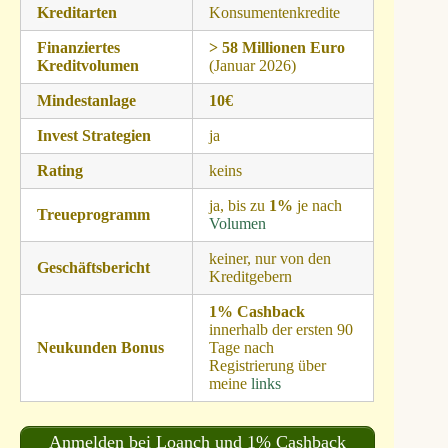
Kreditarten
Konsumentenkredite
Finanziertes
> 58 Millionen Euro
Kreditvolumen
(Januar 2026)
Mindestanlage
10€
Invest Strategien
ja
Rating
keins
ja, bis zu
1%
je nach
Treueprogramm
Volumen
keiner, nur von den
Geschäftsbericht
Kreditgebern
1% Cashback
innerhalb der ersten 90
Neukunden Bonus
Tage nach
Registrierung über
meine
links
Anmelden bei Loanch und 1% Cashback