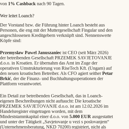
von
1% Cashback
nach 90 Tagen.
Wer leitet Loanch?
Der Vorstand bzw. die Führung hinter Loanch besteht aus
Personen, die eng mit der Muttergesellschaft Fingular und den
angeschlossenen Kreditgebern verknüpft sind. Nennenswerte
Köpfe sind:
Przemyslaw Pawel Januszaniec
ist CEO (seit März 2026)
der betreibenden Gesellschaft PRZEMEK SAVJETOVANJE
d.o.o. in Kroatien. Er übernahm das Amt im Zuge der
operativen Umstrukturierung von RiseTech Kft. (Ungarn) auf
den neuen kroatischen Betreiber. Als CFO agiert seither
Petar
Brkić
, der die Finanz- und Buchhaltungsoperationen der
Plattform verantwortet.
Ein Detail zur betreibenden Gesellschaft, das in Loanch-
eigenen Beschreibungen nicht auftaucht: Die kroatische
PRZEMEK SAVJETOVANJE d.o.o. ist am 12.02.2026 im
Handelsregister eingetragen worden, mit dem
Mindeststammkapital einer d.o.o. von
5.000 EUR
ausgestattet
und unter der Tätigkeit „Savjetovanje u vezi s poslovanjem“
(Unternehmensberatung, NKD 70200) registriert, nicht als