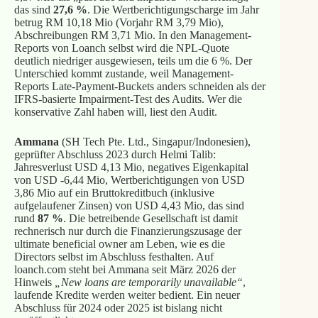
das sind
27,6 %
. Die Wertberichtigungscharge im Jahr
betrug RM 10,18 Mio (Vorjahr RM 3,79 Mio),
Abschreibungen RM 3,71 Mio. In den Management-
Reports von Loanch selbst wird die NPL-Quote
deutlich niedriger ausgewiesen, teils um die 6 %. Der
Unterschied kommt zustande, weil Management-
Reports Late-Payment-Buckets anders schneiden als der
IFRS-basierte Impairment-Test des Audits. Wer die
konservative Zahl haben will, liest den Audit.
Ammana
(SH Tech Pte. Ltd., Singapur/Indonesien),
geprüfter Abschluss 2023 durch Helmi Talib:
Jahresverlust USD 4,13 Mio, negatives Eigenkapital
von USD -6,44 Mio, Wertberichtigungen von USD
3,86 Mio auf ein Bruttokreditbuch (inklusive
aufgelaufener Zinsen) von USD 4,43 Mio, das sind
rund
87 %
. Die betreibende Gesellschaft ist damit
rechnerisch nur durch die Finanzierungszusage der
ultimate beneficial owner am Leben, wie es die
Directors selbst im Abschluss festhalten. Auf
loanch.com steht bei Ammana seit März 2026 der
Hinweis
„New loans are temporarily unavailable“
,
laufende Kredite werden weiter bedient. Ein neuer
Abschluss für 2024 oder 2025 ist bislang nicht