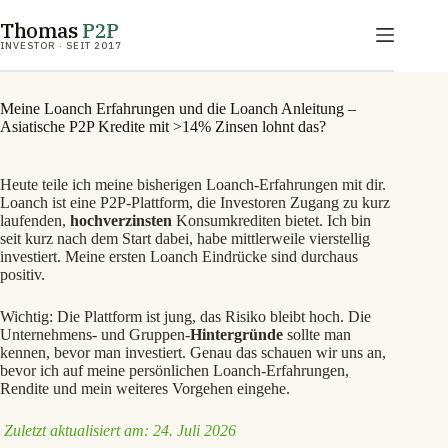
Zum
Thomas
P2P
Inhalt
springen
INVESTOR · SEIT 2017
Meine Loanch Erfahrungen und die Loanch Anleitung –
Asiatische P2P Kredite mit >14% Zinsen lohnt das?
Heute teile ich meine bisherigen Loanch-Erfahrungen mit dir.
Loanch ist eine P2P-Plattform, die Investoren Zugang zu kurz
laufenden,
hochverzinsten
Konsumkrediten bietet. Ich bin
seit kurz nach dem Start dabei, habe mittlerweile vierstellig
investiert. Meine ersten Loanch Eindrücke sind durchaus
positiv.
Wichtig: Die Plattform ist jung, das Risiko bleibt hoch. Die
Unternehmens- und Gruppen-
Hintergründe
sollte man
kennen, bevor man investiert. Genau das schauen wir uns an,
bevor ich auf meine persönlichen Loanch-Erfahrungen,
Rendite und mein weiteres Vorgehen eingehe.
Zuletzt aktualisiert am: 24. Juli 2026