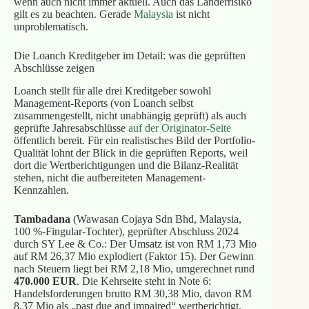
wenn auch nicht immer aktuell. Auch das Länderrisiko
gilt es zu beachten. Gerade
Malaysia
ist nicht
unproblematisch.
Die Loanch Kreditgeber im Detail: was die geprüften
Abschlüsse zeigen
Loanch stellt für alle drei Kreditgeber sowohl
Management-Reports (von Loanch selbst
zusammengestellt, nicht unabhängig geprüft) als auch
geprüfte Jahresabschlüsse
auf der Originator-Seite
öffentlich bereit. Für ein realistisches Bild der Portfolio-
Qualität lohnt der Blick in die geprüften Reports, weil
dort die Wertberichtigungen und die Bilanz-Realität
stehen, nicht die aufbereiteten Management-
Kennzahlen.
Tambadana
(Wawasan Cojaya Sdn Bhd, Malaysia,
100 %-Fingular-Tochter), geprüfter Abschluss 2024
durch SY Lee & Co.: Der Umsatz ist von RM 1,73 Mio
auf RM 26,37 Mio explodiert (Faktor 15). Der Gewinn
nach Steuern liegt bei RM 2,18 Mio, umgerechnet rund
470.000 EUR
. Die Kehrseite steht in Note 6:
Handelsforderungen brutto RM 30,38 Mio, davon RM
8,37 Mio als „past due and impaired“ wertberichtigt,