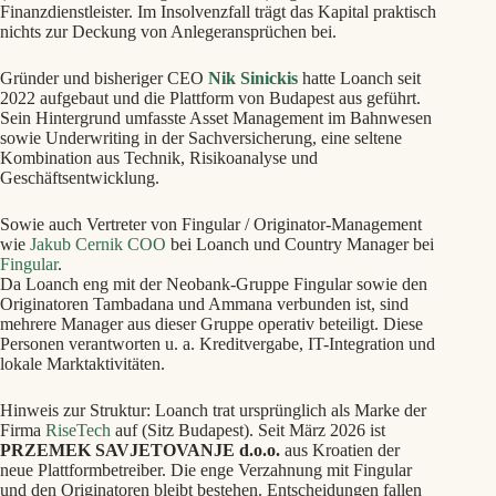
Finanzdienstleister. Im Insolvenzfall trägt das Kapital praktisch
nichts zur Deckung von Anlegeransprüchen bei.
Gründer und bisheriger CEO
Nik Sinickis
hatte Loanch seit
2022 aufgebaut und die Plattform von Budapest aus geführt.
Sein Hintergrund umfasste Asset Management im Bahnwesen
sowie Underwriting in der Sachversicherung, eine seltene
Kombination aus Technik, Risikoanalyse und
Geschäftsentwicklung.
Sowie auch Vertreter von Fingular / Originator-Management
wie
Jakub Cernik COO
bei Loanch und Country Manager bei
Fingular
.
Da Loanch eng mit der Neobank-Gruppe Fingular sowie den
Originatoren Tambadana und Ammana verbunden ist, sind
mehrere Manager aus dieser Gruppe operativ beteiligt. Diese
Personen verantworten u. a. Kreditvergabe, IT-Integration und
lokale Marktaktivitäten.
Hinweis zur Struktur: Loanch trat ursprünglich als Marke der
Firma
RiseTech
auf (Sitz Budapest). Seit März 2026 ist
PRZEMEK SAVJETOVANJE d.o.o.
aus Kroatien der
neue Plattformbetreiber. Die enge Verzahnung mit Fingular
und den Originatoren bleibt bestehen. Entscheidungen fallen