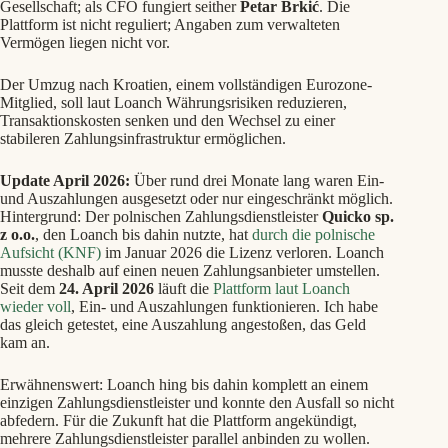
Gesellschaft; als CFO fungiert seither
Petar Brkić
. Die
Plattform ist nicht reguliert; Angaben zum verwalteten
Vermögen liegen nicht vor.
Der Umzug nach Kroatien, einem vollständigen Eurozone-
Mitglied, soll laut Loanch Währungsrisiken reduzieren,
Transaktionskosten senken und den Wechsel zu einer
stabileren Zahlungsinfrastruktur ermöglichen.
Update April 2026:
Über rund drei Monate lang waren Ein-
und Auszahlungen ausgesetzt oder nur eingeschränkt möglich.
Hintergrund: Der polnischen Zahlungsdienstleister
Quicko sp.
z o.o.
, den Loanch bis dahin nutzte, hat
durch die polnische
Aufsicht (KNF)
im Januar 2026 die Lizenz verloren. Loanch
musste deshalb auf einen neuen Zahlungsanbieter umstellen.
Seit dem
24. April 2026
läuft die
Plattform laut Loanch
wieder voll
, Ein- und Auszahlungen funktionieren. Ich habe
das gleich getestet, eine Auszahlung angestoßen, das Geld
kam an.
Erwähnenswert: Loanch hing bis dahin komplett an einem
einzigen Zahlungsdienstleister und konnte den Ausfall so nicht
abfedern. Für die Zukunft hat die Plattform angekündigt,
mehrere Zahlungsdienstleister parallel anbinden zu wollen.