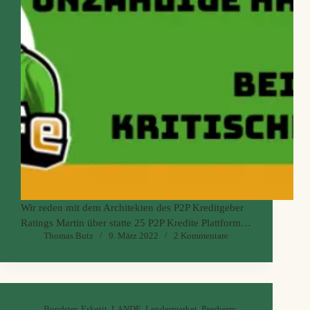
Wir reden mit dem Architekten des P2P Kreditgeber
Ratings Martin über statte 25 P2P Kredite Plattformen
Thomas Butz
9. März 2022
2 Kommentare
und wie er diese einschätzt. Wir klären, inwieweit ein
Kreditgeber Rating beim Investieren hilft und wie
schlecht es um die meist deutlich unter kapitalisierten
Kredit Buden wirklich steht.
Von wegen P2P Kredit sind Tagesgeld Ersatz.
Bondster
,
Esketit
,
LANDE
,
Lendermarket
,
Peerberry
,