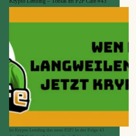
Krypto Lending – Tobias im P2P Cafe #43
Ist Krypto Lending das neue P2P? In der Folge 43