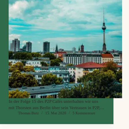
In der Folge 15 des P2P Cafés unterhalten wir uns
mit Thorsten aus Berlin über sein Vertrauen in P2P,
Thomas Butz
15. Mai 2020
5 Kommentare
das böse Rendite Rating, Aktien, Optionshandel,
Crowdfunding, irreführende XIRR
Berechnungsgrundlagen, seine selbst entwickelte