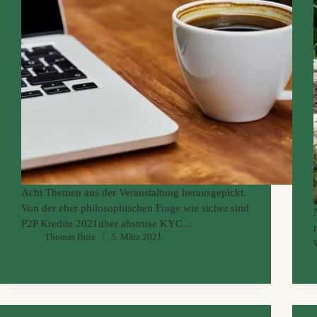
Acht Themen aus der Veranstaltung herausgepickt.
Von der eher philosophischen Frage wie sicher sind
P2P Kredite 2021über abstruse KYC
Thomas Butz
5. März 2021
Anforderungen hin zu Cashflow und den fehlenden
Wachstumstiteln bis runter zu exotischen Krypto
coins ist alles dabei.