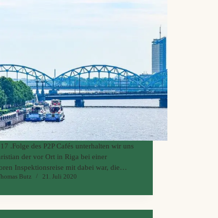
 17 .Folge des P2P Cafés unterhalten wir uns
ristian der vor Ort in Riga bei einer
oren Inspektionsreise mit dabei war, die
homas Butz
21. Juli 2020
estor unter die Lupe nehmen wollten. Das
nn auch alles andere als ein
ekränzchen und es wurden viele und auch
enehmen Fragen gestellt. Wie sich