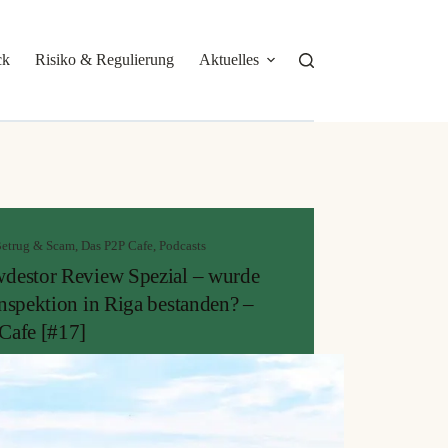
ck
Risiko & Regulierung
Aktuelles
Über mich
etrug & Scam
,
Das P2P Cafe
,
Podcasts
destor Review Spezial – wurde
Inspektion in Riga bestanden? –
Cafe [#17]