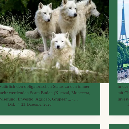
Natürlich den obligatorischen Status zu den immer
In der
mehr werdenden Scam Buden (Kuetzal, Monecera,
mit Ch
Wisefund, Envestio, Agricab, Grupeer,,,,).
Invest
Dirk
23. Dezember 2020
T
Aber Dirk grillt uns Blogger auch noch auf
Crowd
langsamer Flamme. Wieso haben wir nicht gewarnt,
war da
ist es nicht unmoralisch mit Affiliate sein Geld zu
Kaffe
verdienen? Und zu guter Letzt der Streit um
unang