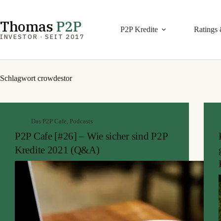
Zum
Inhalt
springen
Thomas
P2P
P2P Kredite
Ratings 
INVESTOR · SEIT 2017
Schlagwort
crowdestor
Das P2P Cafe
,
Podcasts
P2P Cafe [#26] – Wie sicher sind P2P
Kredite 2021 (Q&A)