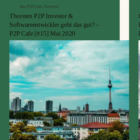
Das P2P Cafe
,
Podcasts
Thorsten P2P Investor &
Softwareentwickler geht das gut? –
P2P Cafe [#15] Mai 2020