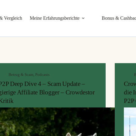
& Vergleich
Meine Erfahrungsberichte
Bonus & Cashba
Betrug & Scam
,
Podcasts
B
P2P Deep Dive 4 – Scam Update –
Crow
gierige Affiliate Blogger – Crowdestor
die 
Kritik
P2P 