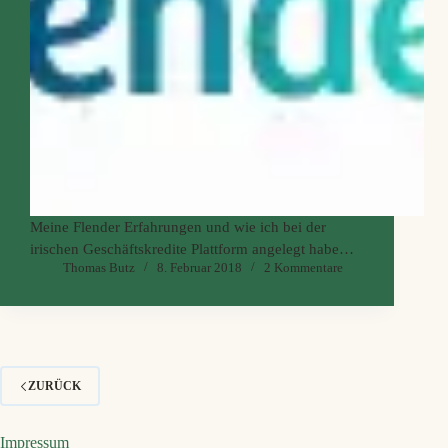
Meine Flender Erfahrungen und wie ich bei der
irischen Geschäftskredite Plattform angelegt habe
Thomas Butz
8. Februar 2018
2 Kommentare
und wieso ich das nicht mehr tue. Wer sich meine
positiven Ursprungserfahrungen aus meinen ersten
Flender Jahren von mir sparen möchte, springt ganz
nach unten und liest,…
ZURÜCK
Impressum