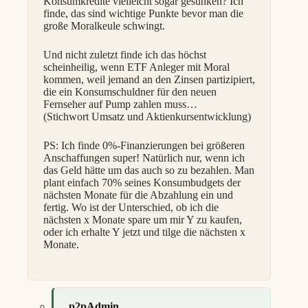
Konsumkredite vielleicht sogar gesunken? Ich
finde, das sind wichtige Punkte bevor man die
große Moralkeule schwingt.
Und nicht zuletzt finde ich das höchst
scheinheilig, wenn ETF Anleger mit Moral
kommen, weil jemand an den Zinsen partizipiert,
die ein Konsumschuldner für den neuen
Fernseher auf Pump zahlen muss…
(Stichwort Umsatz und Aktienkursentwicklung)
PS: Ich finde 0%-Finanzierungen bei größeren
Anschaffungen super! Natürlich nur, wenn ich
das Geld hätte um das auch so zu bezahlen. Man
plant einfach 70% seines Konsumbudgets der
nächsten Monate für die Abzahlung ein und
fertig. Wo ist der Unterschied, ob ich die
nächsten x Monate spare um mir Y zu kaufen,
oder ich erhalte Y jetzt und tilge die nächsten x
Monate.
p2pAdmin