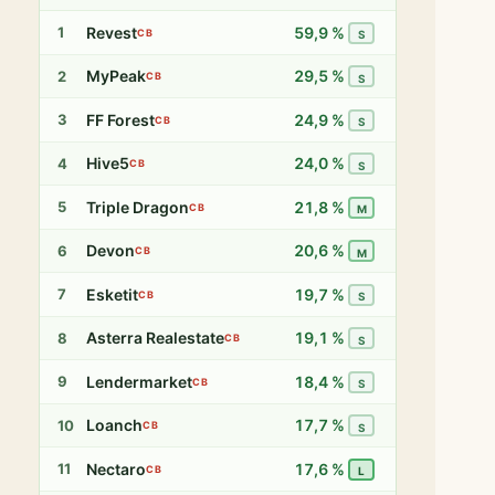
Revest
59,9 %
1
CB
S
MyPeak
29,5 %
2
CB
S
FF Forest
24,9 %
3
CB
S
Hive5
24,0 %
4
CB
S
Triple Dragon
21,8 %
5
CB
M
Devon
20,6 %
6
CB
M
Esketit
19,7 %
7
CB
S
Asterra Realestate
19,1 %
8
CB
S
Lendermarket
18,4 %
9
CB
S
Loanch
17,7 %
10
CB
S
Nectaro
17,6 %
11
CB
L