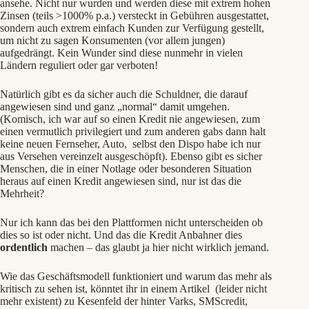
ansehe. Nicht nur wurden und werden diese mit extrem hohen
Zinsen (teils >1000% p.a.) versteckt in Gebühren ausgestattet,
sondern auch extrem einfach Kunden zur Verfügung gestellt,
um nicht zu sagen Konsumenten (vor allem jungen)
aufgedrängt. Kein Wunder sind diese nunmehr in vielen
Ländern reguliert oder gar verboten!
Natürlich gibt es da sicher auch die Schuldner, die darauf
angewiesen sind und ganz „normal“ damit umgehen.
(Komisch, ich war auf so einen Kredit nie angewiesen, zum
einen vermutlich privilegiert und zum anderen gabs dann halt
keine neuen Fernseher, Auto, selbst den Dispo habe ich nur
aus Versehen vereinzelt ausgeschöpft). Ebenso gibt es sicher
Menschen, die in einer Notlage oder besonderen Situation
heraus auf einen Kredit angewiesen sind, nur ist das die
Mehrheit?
Nur ich kann das bei den Plattformen nicht unterscheiden ob
dies so ist oder nicht. Und das die Kredit Anbahner dies
ordentlich
machen – das glaubt ja hier nicht wirklich jemand.
Wie das Geschäftsmodell funktioniert und warum das mehr als
kritisch zu sehen ist, könntet ihr in einem A
rtikel (leider nicht
mehr existent) zu Kesenfeld der hinter Varks, SMScredit,