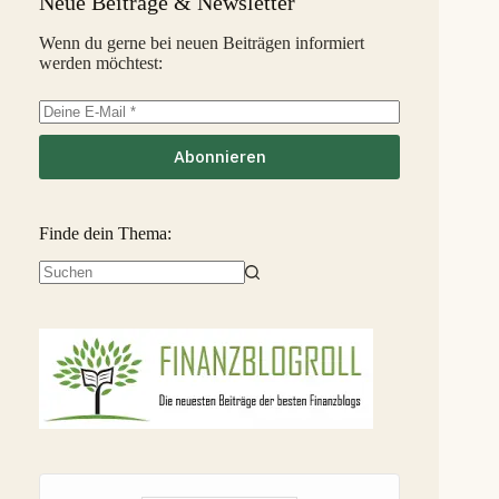
Neue Beiträge & Newsletter
InSoil
2,6 %
35
S
Wenn du gerne bei neuen Beiträgen informiert
werden möchtest:
EstateGuru
-2,5 %
36
S
Linked Finance
-6,3 %
37
S
Abonnieren
Finde dein Thema:
Keine
Ergebnisse