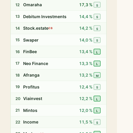
Omaraha
17,3 %
12
S
Debitum Investments
14,4 %
13
S
Stock.estate
14,2 %
14
CB
S
Swaper
14,0 %
15
S
FinBee
13,4 %
16
L
Neo Finance
13,3 %
17
L
Afranga
13,2 %
18
M
Profitus
12,4 %
19
S
Viainvest
12,2 %
20
L
Mintos
12,0 %
21
L
Income
11,5 %
22
S