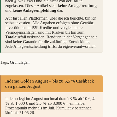
nach § 34f GewO und bin nicht von der BaFin
zugelassen. Dieser Artikel stellt
keine Anlageberatung
und
keine Anlageempfehlung
dar.
Auf fast allen Plattformen, über die ich berichte, bin ich
selbst investiert. Alle Angaben erfolgen ohne Gewähr.
Investitionen in P2P-Kredite und vergleichbare
Vermögensanlagen sind mit Risiken bis hin zum
Totalausfall
verbunden. Renditen in der Vergangenheit
sind keine Garantie für die zukünftige Entwicklung.
Jede Anlageentscheidung triffst du eigenverantwortlich.
Tags:
Grundlagen
Indemo Golden August – bis zu 5,5 % Cashback
den ganzen August
Indemo legt im August nochmal drauf:
3 %
ab 10 €,
4
%
ab 1.000 € und
5,5 %
ab 3.000 € – ein halber
Prozentpunkt mehr als im Juli. Kumulativ berechnet,
läuft bis 31.08.26.