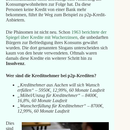
Konsumgewohnheiten zur Folge hat. Da diese
Personen keine Kredit von einer Bank mehr
bekommen, führt ihr Weg zum Beispiel zu p2p-Kredit-
Anbietern.
Die Phänomen ist nicht neu. Schon
1963 berichtete der
Spiegel über Kredite mit Wucherzinsen
, die unbedarften
Bürgern zur Befriedigung ihres Konsums gewährt
wurden. Die dort genannten Slogans unterscheiden sich
kaum von den heute verwendeten. Oftmals waren
damals diese Kredite ein weiterer Schritt hin zu
Insolvenz
.
Wer sind die Kreditnehmer bei p2p-Krediten?
„Kreditnehmer aus Aachen will sich Wunsch
erfüllen“ – 5950€, 12,99%, 60 Monate Laufzeit
„Möbel/Unzug für Kreditnehmer“ – 8400€,
16,8%, 60 Monate Laufzeit
„Wunscherfüllung für Kreditnehmer“ – 8700€,
12,99%, 60 Monate Laufzeit
Dies
sind