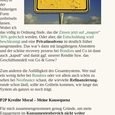
der
bisherigen
Form
zerbröseln
lassen.
Wobei ich
das völlig in Ordnung finde, das die
Zinsen jetzt auf „magere“
36% gedeckelt
werden. Oder aber, die
Entschuldung wird
beschleunigt
und eine
Privatinsolvenz
ist deutlich früher
ausgestanden. Das war’s dann mit langjährigem Abstottern
und der schöne recovery prozess bei
Bondora
und Co ist dann
auch „kaputt“ und damit ggf. unserer Rendite bzw. das
Geschäftsmodell von Go & Grow?
Zum anderen die Anfälligkeit des Gesamtsystems. Wer mal
ein wenig tiefer bei
Bondora
oder vor allem auch schön zu
sehen bei
Neofinance
schaut, die wievielte
Refinanzierung
-
runde schon läuft, sollte ins Grübeln kommen, wie lange das
System als ganzes so noch trägt.
P2P Kredite Moral – Meine Konsequenz
Für mich zusammengenommen genug Gründe, um mein
Engagement im
Konsumentenbereich
nicht weiter