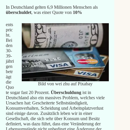
In Deutschland gelten 6,9 Millionen Menschen als
überschuldet
, was einer Quote von
10%
ents
pric
ht.
Bei
den
30-
39-
jähri
gen
betr
ägt
die
Bild von wei zhu auf Pixabay
Quo
te sogar fast 20 Prozent.
Überschuldung
ist in
Deutschland also ein massives Problem, welches viele
Ursachen hat: Gescheiterte Selbstständigkeit,
Konsumverhalten, Scheidung und Arbeitsplatzverlust
sind einige davon. Zusätzlich leben wir in einer
Gesellschaft, die sich sehr über Konsum und Besitz
definiert, was dazu führt, dass eine Veränderung der
Lebensumstände nicht unbedingt eine Änderung der