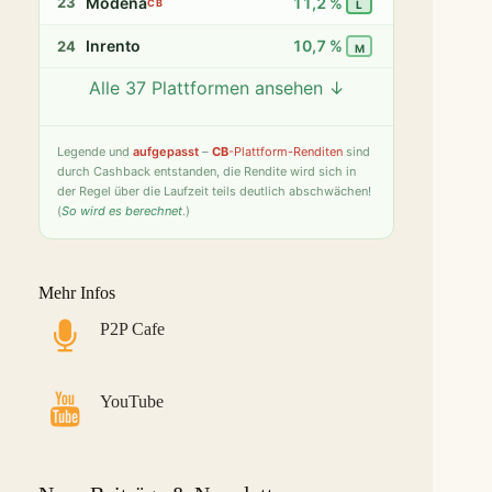
Modena
11,2 %
23
CB
L
Inrento
10,7 %
24
M
Alle 37 Plattformen ansehen ↓
Twino
9,8 %
25
S
Fintown
9,4 %
26
S
Legende
und
aufgepasst
–
CB
-Plattform-Renditen
sind
durch Cashback entstanden, die Rendite wird sich in
PeerBerry
9,2 %
27
S
der Regel über die Laufzeit teils deutlich abschwächen!
(
So wird es berechnet
.)
Bondster
9,0 %
28
S
LANDE
8,6 %
29
M
Mehr Infos
Monefit Smartsaver
7,4 %
30
S
P2P Cafe
Bondora G&G
7,1 %
31
L
Savy
5,8 %
32
S
YouTube
Indemo
5,2 %
33
M
Capitalia
5,1 %
34
S