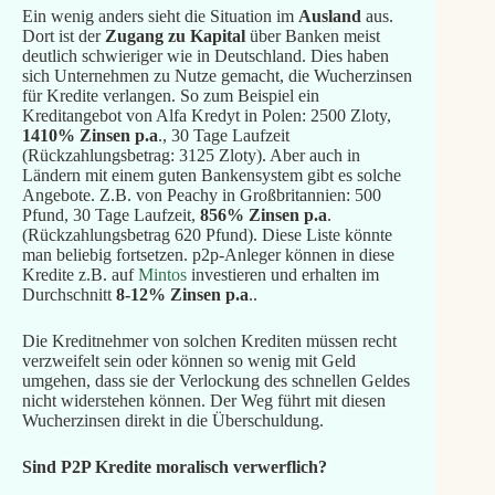
Ein wenig anders sieht die Situation im
Ausland
aus.
Dort ist der
Zugang zu Kapital
über Banken meist
deutlich schwieriger wie in Deutschland. Dies haben
sich Unternehmen zu Nutze gemacht, die Wucherzinsen
für Kredite verlangen. So zum Beispiel ein
Kreditangebot von Alfa Kredyt in Polen: 2500 Zloty,
1410% Zinsen p.a
., 30 Tage Laufzeit
(Rückzahlungsbetrag: 3125 Zloty). Aber auch in
Ländern mit einem guten Bankensystem gibt es solche
Angebote. Z.B. von Peachy in Großbritannien: 500
Pfund, 30 Tage Laufzeit,
856% Zinsen p.a
.
(Rückzahlungsbetrag 620 Pfund). Diese Liste könnte
man beliebig fortsetzen. p2p-Anleger können in diese
Kredite z.B. auf
Mintos
investieren und erhalten im
Durchschnitt
8-12% Zinsen p.a
..
Die Kreditnehmer von solchen Krediten müssen recht
verzweifelt sein oder können so wenig mit Geld
umgehen, dass sie der Verlockung des schnellen Geldes
nicht widerstehen können. Der Weg führt mit diesen
Wucherzinsen direkt in die Überschuldung.
Sind P2P Kredite moralisch verwerflich?