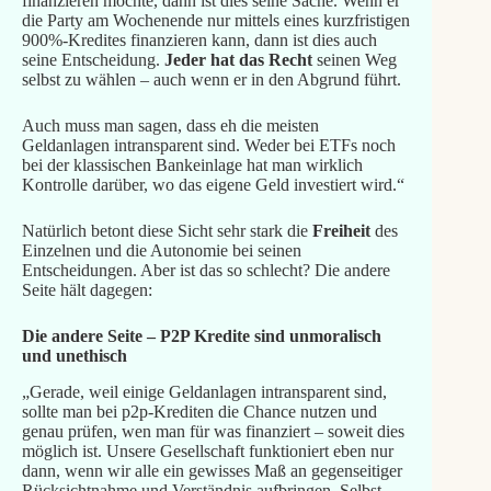
finanzieren möchte, dann ist dies seine Sache. Wenn er
die Party am Wochenende nur mittels eines kurzfristigen
900%-Kredites finanzieren kann, dann ist dies auch
seine Entscheidung.
Jeder hat das Recht
seinen Weg
selbst zu wählen – auch wenn er in den Abgrund führt.
Auch muss man sagen, dass eh die meisten
Geldanlagen intransparent sind. Weder bei ETFs noch
bei der klassischen Bankeinlage hat man wirklich
Kontrolle darüber, wo das eigene Geld investiert wird.“
Natürlich betont diese Sicht sehr stark die
Freiheit
des
Einzelnen und die Autonomie bei seinen
Entscheidungen. Aber ist das so schlecht? Die andere
Seite hält dagegen:
Die andere Seite – P2P Kredite sind unmoralisch
und unethisch
„Gerade, weil einige Geldanlagen intransparent sind,
sollte man bei p2p-Krediten die Chance nutzen und
genau prüfen, wen man für was finanziert – soweit dies
möglich ist. Unsere Gesellschaft funktioniert eben nur
dann, wenn wir alle ein gewisses Maß an gegenseitiger
Rücksichtnahme und Verständnis aufbringen. Selbst