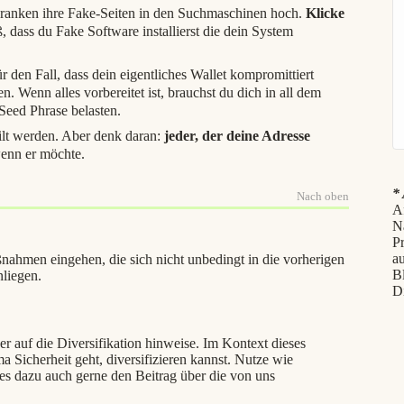
 ranken ihre Fake-Seiten in den Suchmaschinen hoch.
Klicke
ß, dass du Fake Software installierst die dein System
 den Fall, dass dein eigentliches Wallet kompromittiert
. Wenn alles vorbereitet ist, brauchst du dich in all dem
Seed Phrase belasten.
eilt werden. Aber denk daran:
jeder, der deine Adresse
wenn er möchte.
* 
Nach oben
Af
N
P
au
ßnahmen eingehen, die sich nicht unbedingt in die vorherigen
B
nliegen.
D
r auf die Diversifikation hinweise. Im Kontext dieses
 Sicherheit geht, diversifizieren kannst. Nutze wie
es dazu auch gerne den Beitrag über die von uns