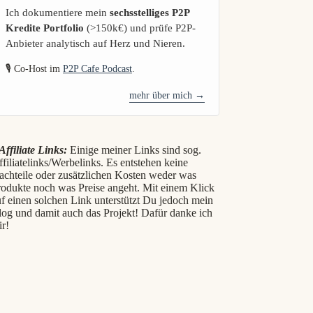
Ich dokumentiere mein
sechsstelliges P2P
Kredite Portfolio
(>150k€) und prüfe P2P-
Anbieter analytisch auf Herz und Nieren.
🎙️ Co-Host im
P2P Cafe Podcast
.
mehr über mich →
Affiliate Links:
Einige meiner Links sind sog.
filiatelinks/Werbelinks. Es entstehen keine
achteile oder zusätzlichen Kosten weder was
rodukte noch was Preise angeht. Mit einem Klick
f einen solchen Link unterstützt Du jedoch mein
log und damit auch das Projekt! Dafür danke ich
ir!