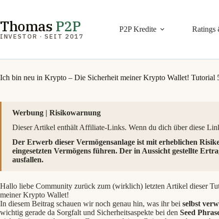
Zum
Inhalt
springen
Thomas
P2P
P2P Kredite
Ratings 
INVESTOR · SEIT 2017
Ich bin neu in Krypto – Die Sicherheit meiner Krypto Wallet! Tutorial 5
Werbung | Risikowarnung
Dieser Artikel enthält Affiliate-Links. Wenn du dich über diese Links
Der Erwerb dieser Vermögensanlage ist mit erheblichen Risik
eingesetzten Vermögens führen. Der in Aussicht gestellte Ertra
ausfallen.
Hallo liebe Community zurück zum (wirklich) letzten Artikel dieser Tuto
meiner Krypto Wallet!
In diesem Beitrag schauen wir noch genau hin, was ihr bei
selbst ver
wichtig gerade da Sorgfalt und Sicherheitsaspekte bei den
Seed Phras