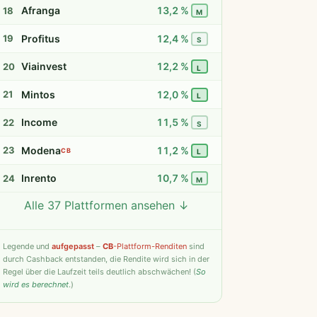
Afranga
13,2 %
18
M
Profitus
12,4 %
19
S
Viainvest
12,2 %
20
L
Mintos
12,0 %
21
L
Income
11,5 %
22
S
Modena
11,2 %
23
CB
L
Inrento
10,7 %
24
M
Alle 37 Plattformen ansehen ↓
Twino
9,8 %
25
S
Fintown
9,4 %
26
S
Legende
und
aufgepasst
–
CB
-Plattform-Renditen
sind
durch Cashback entstanden, die Rendite wird sich in der
PeerBerry
9,2 %
27
S
Regel über die Laufzeit teils deutlich abschwächen! (
So
wird es berechnet
.)
Bondster
9,0 %
28
S