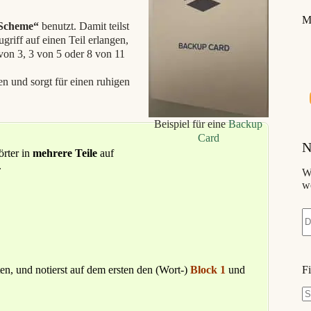
M
 Scheme“
benutzt. Damit teilst
griff auf einen Teil erlangen,
 von 3, 3 von 5 oder 8 von 11
n und sorgt für einen ruhigen
Beispiel für eine
Backup
Card
N
rter in
mehrere Teile
auf
.
W
w
n, und notierst auf dem ersten den (Wort-)
Block 1
und
F
K