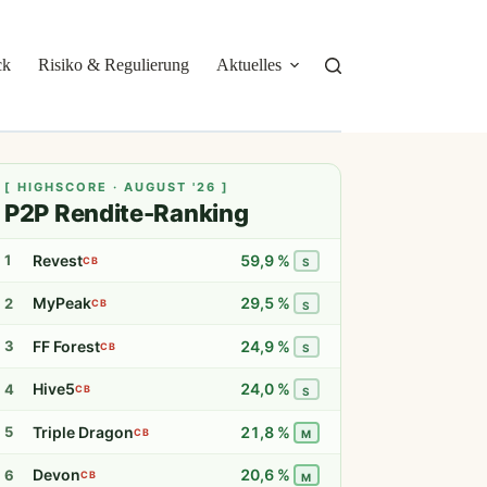
ck
Risiko & Regulierung
Aktuelles
Über mich
[ HIGHSCORE · AUGUST '26 ]
P2P Rendite-Ranking
Revest
59,9 %
1
CB
S
MyPeak
29,5 %
2
CB
S
FF Forest
24,9 %
3
CB
S
Hive5
24,0 %
4
CB
S
Triple Dragon
21,8 %
5
CB
M
Devon
20,6 %
6
CB
M