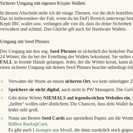
Sicherer Umgang mit eigenen Krypto Wallets
In diesem Abschnitt stelle ich dir einige Themen, vor die dich betreffen
Das ist insbesondere der Fall, wenn du im DeFi Bereich unterwegs bist
Keplr IBC wallet usw. verlangen alle von dir, dass du deine Sicherheit
verwaltest und schützt. Das Gleiche gilt auch für Hardware Wallets.
Umgang mit Seed Phrases
Der Umgang mit den sog.
Seed Phrases
ist sicherlich der heikelste Pu
24 Wörter, die du bei der Erstellung des Wallets bekommst. Sie stellen
FALL
in fremde Hände gelangen. Jeder, der die Wörter kennt, kann d
einen sicheren Umgang mit deinen Seed Phrases beachte unbedingt fo
Verwahre die Worte an einem
sicheren Ort
, wo kein unbefugter Zu
Speichere sie nicht digital
, auch nicht in PW Managern. Die Gefa
Gibt deine Wörter
NIEMALS auf irgendwelchen Websites ein
,
„helfen“ wollen oder ähnlichem. Die Chancen, dass dein Wallet da
leider sehr groß.
Nutze am Besten
Seed Cards
aus speziellem Papier, um die Worte
BitBox BackupCard
.
Es gibt auch
Lösungen aus Metall
, die dann zusätzlich noch gegen