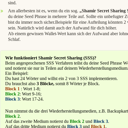
sind.
Am allerbesten ist es, wenn du ein sog.
„Shamir Secret Sharing
du deine Seed Phrase in mehrere Teile auf. Sollte ein unbefugter Zu
bist du immer noch sicher.Beispiele für eine Aufteilung könnten 2
sein. Natürlich wird damit auch der Aufwand für dich höher.
Ab einem gewissen Wallet-Wert kann sich der Aufwand aber lohne
Schlaf.
Wie funktioniert Shamir Secret Sharing (SSS)?
Beim angesprochenen SSS Verfahren teilst du deine Seed Phrase Wö
und notierst sie nur in Teilen auf deinem Wiederherstellungsmedium
Ein Beispiel:
Du hast 24 Wörter und willst ein 2 von 3 SSS implementieren.
Du brauchst also
3 Blöcke,
somit 8 Wörter je Block.
Block 1
: Wort 1-8;
Block 2
: Wort 9-16;
Block 3
: Wort 17-24.
Nun nimmst du die drei Wiederherstellungsmedien, z.B. Backupkarte
Block 2
.
Auf das zweite Medium notierst du
Block 2
und
Block 3
.
Auf das dritte Medium notierst du
Block 3
und
Block 1
.