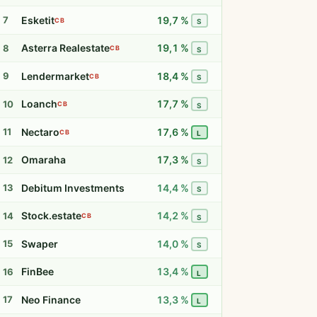
Esketit
19,7 %
7
CB
S
Asterra Realestate
19,1 %
8
CB
S
Lendermarket
18,4 %
9
CB
S
Loanch
17,7 %
10
CB
S
Nectaro
17,6 %
11
CB
L
Omaraha
17,3 %
12
S
Debitum Investments
14,4 %
13
S
Stock.estate
14,2 %
14
CB
S
Swaper
14,0 %
15
S
FinBee
13,4 %
16
L
Neo Finance
13,3 %
17
L