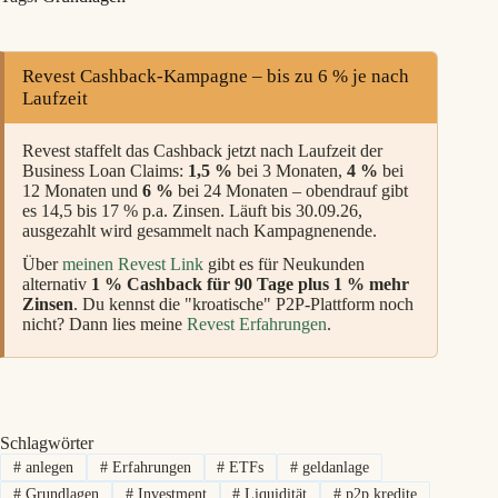
Revest Cashback-Kampagne – bis zu 6 % je nach
Laufzeit
Revest staffelt das Cashback jetzt nach Laufzeit der
Business Loan Claims:
1,5 %
bei 3 Monaten,
4 %
bei
12 Monaten und
6 %
bei 24 Monaten – obendrauf gibt
es 14,5 bis 17 % p.a. Zinsen. Läuft bis 30.09.26,
ausgezahlt wird gesammelt nach Kampagnenende.
Über
meinen Revest Link
gibt es für Neukunden
alternativ
1 % Cashback für 90 Tage plus 1 % mehr
Zinsen
. Du kennst die "kroatische" P2P-Plattform noch
nicht? Dann lies meine
Revest Erfahrungen
.
Schlagwörter
#
anlegen
#
Erfahrungen
#
ETFs
#
geldanlage
#
Grundlagen
#
Investment
#
Liquidität
#
p2p kredite