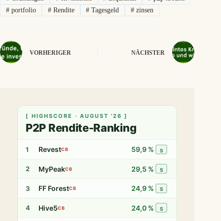
#
portfolio
#
Rendite
#
Tagesgeld
#
zinsen
VORHERIGER
NÄCHSTER
[ HIGHSCORE · AUGUST '26 ]
P2P Rendite-Ranking
Revest
59,9 %
1
CB
S
MyPeak
29,5 %
2
CB
S
FF Forest
24,9 %
3
CB
S
Hive5
24,0 %
4
CB
S