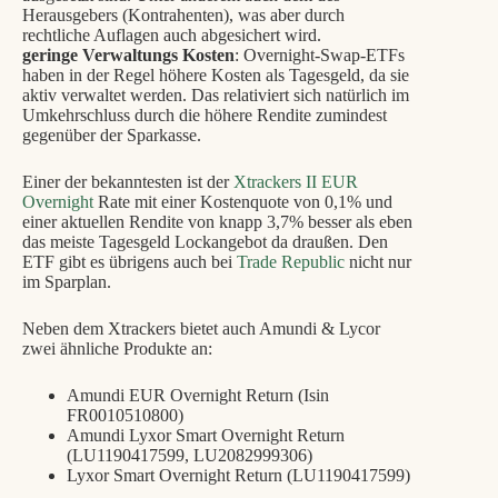
Herausgebers (Kontrahenten), was aber durch
rechtliche Auflagen auch abgesichert wird.
geringe Verwaltungs Kosten
: Overnight-Swap-ETFs
haben in der Regel höhere Kosten als Tagesgeld, da sie
aktiv verwaltet werden. Das relativiert sich natürlich im
Umkehrschluss durch die höhere Rendite zumindest
gegenüber der Sparkasse.
Einer der bekanntesten ist der
Xtrackers II EUR
Overnight
Rate mit einer Kostenquote von 0,1% und
einer aktuellen Rendite von knapp 3,7% besser als eben
das meiste Tagesgeld Lockangebot da draußen. Den
ETF gibt es übrigens auch bei
Trade Republic
nicht nur
im Sparplan.
Neben dem Xtrackers bietet auch Amundi & Lycor
zwei ähnliche Produkte an:
Amundi EUR Over­night Return (Isin
FR0010510800)
Amundi Lyxor Smart Over­night Return
(LU1190417599, LU2082999306)
Lyxor Smart Overnight Return (LU1190417599)