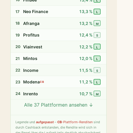
L
Neo Finance
13,3 %
17
L
Afranga
13,2 %
18
M
Profitus
12,4 %
19
S
Viainvest
12,2 %
20
L
Mintos
12,0 %
21
L
Income
11,5 %
22
S
Modena
11,2 %
23
CB
L
Inrento
10,7 %
24
M
Alle 37 Plattformen ansehen ↓
Twino
9,8 %
25
S
Fintown
9,4 %
26
S
Legende
und
aufgepasst
–
CB
-Plattform-Renditen
sind
durch Cashback entstanden, die Rendite wird sich in
PeerBerry
9,2 %
27
S
der Regel über die Laufzeit teils deutlich abschwächen!