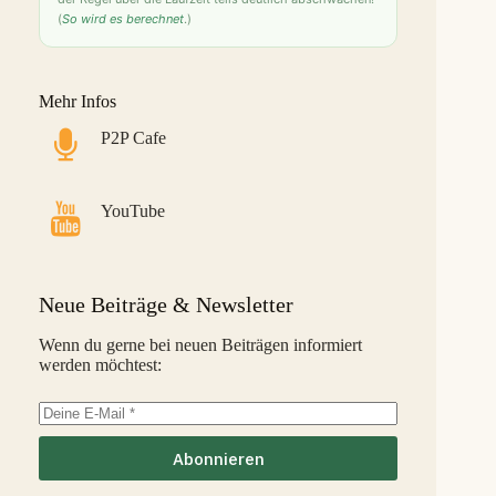
(
So wird es berechnet
.)
Bondster
9,0 %
28
S
LANDE
8,6 %
29
M
Mehr Infos
Monefit Smartsaver
7,4 %
30
S
P2P Cafe
Bondora G&G
7,1 %
31
L
Savy
5,8 %
32
S
YouTube
Indemo
5,2 %
33
M
Capitalia
5,1 %
34
S
Neue Beiträge & Newsletter
InSoil
2,6 %
35
S
Wenn du gerne bei neuen Beiträgen informiert
werden möchtest:
EstateGuru
-2,5 %
36
S
Linked Finance
-6,3 %
37
S
Abonnieren